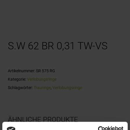
S.W 62 BR 0,31 TW-VS
Artikelnummer:
SR 575 RG
Kategorie:
Verlobungsringe
Schlagwörter:
Trauringe
,
Verlobungsringe
ÄHNLICHE PRODUKTE