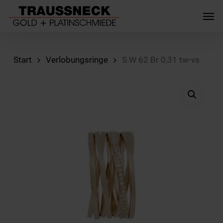
Skip
Men
to
main
content
Start
Verlobungsringe
S.W 62 Br 0,31 tw-vs