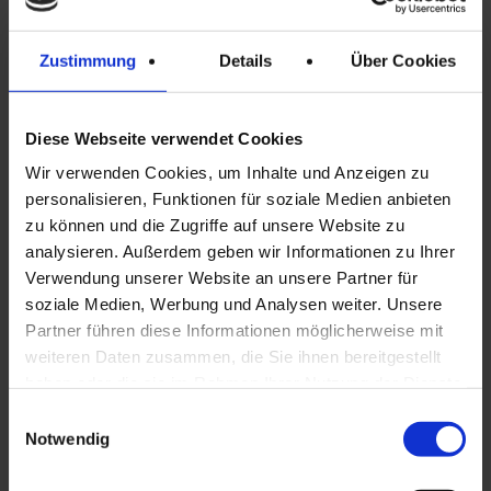
Zustimmung
Details
Über Cookies
Diese Webseite verwendet Cookies
Wir verwenden Cookies, um Inhalte und Anzeigen zu
personalisieren, Funktionen für soziale Medien anbieten
zu können und die Zugriffe auf unsere Website zu
Weiterlesen
In Den
ALPEN-RING
TESTPRODUKT1
analysieren. Außerdem geben wir Informationen zu Ihrer
Warenkorb
4.090,00
€
1.200,00
€
Verwendung unserer Website an unsere Partner für
soziale Medien, Werbung und Analysen weiter. Unsere
Partner führen diese Informationen möglicherweise mit
weiteren Daten zusammen, die Sie ihnen bereitgestellt
haben oder die sie im Rahmen Ihrer Nutzung der Dienste
gesammelt haben.
Einwilligungsauswahl
Notwendig